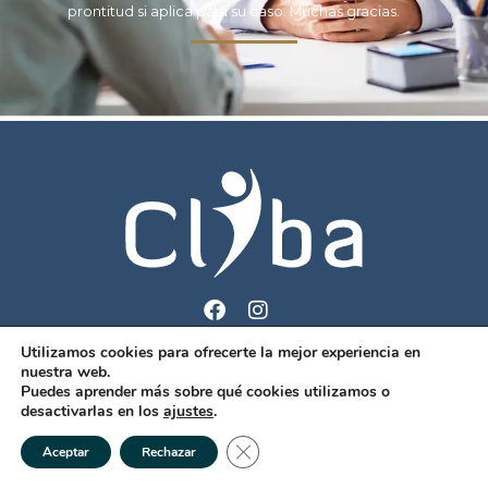
prontitud si aplica para su caso. Muchas gracias.
Utilizamos cookies para ofrecerte la mejor experiencia en
info@cliba.com
nuestra web.
+1 (829) 420-2012
Puedes aprender más sobre qué cookies utilizamos o
desactivarlas en los
ajustes
.
PQR´s CLIBA
Cerrar el banner de cookies RGPD
Aceptar
Rechazar
COPYRIGHT © 2022. TODOS LOS DERECHOS RESERVADOS CLIBA