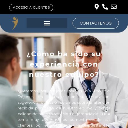
ACCESO A CLIENTES
CONTÁCTENOS
¿Cómo ha sido su
experiencia con
nuestro equipo?
Queremos ser mejores para ti día tras día.
Déjenos un mensaje con su felicitación,
sugerencia, quejas o reclamos sobre la atención
recibida por parte de nuestro equipo y por la
calidad de nuestro servicio. La gerencia de CLIBA
toma muy en serio los comentarios de sus
clientes, por eso obtendrá una respuesta con