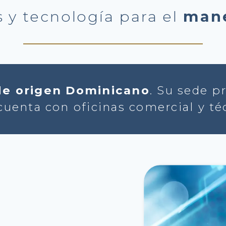
 y tecnología para el
mane
de origen Dominicano
. Su sede p
enta con oficinas comercial y técn