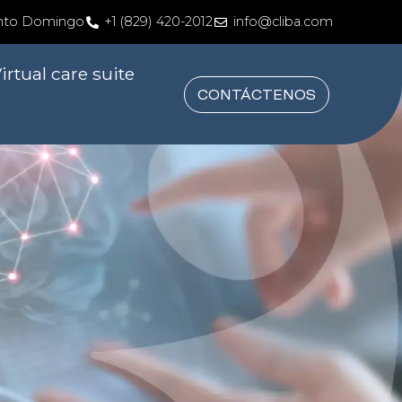
nto Domingo
+1 (829) 420-2012
info@cliba.com
irtual care suite
CONTÁCTENOS