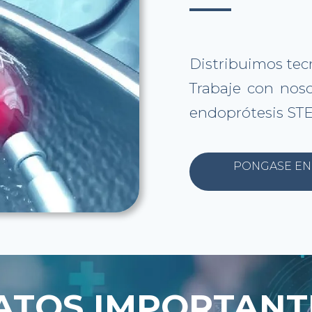
Distribuimos tecn
Trabaje con nos
endoprótesis ST
PONGASE EN
ATOS IMPORTANT