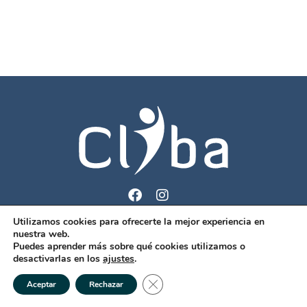
Utilizamos cookies para ofrecerte la mejor experiencia en
info@cliba.com
nuestra web.
+1 (829) 420-2012
Puedes aprender más sobre qué cookies utilizamos o
desactivarlas en los
ajustes
.
PQR´s CLIBA
Cerrar el banner de cookies RGPD
Aceptar
Rechazar
COPYRIGHT © 2022. TODOS LOS DERECHOS RESERVADOS CLIBA